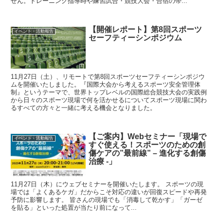
せん。トレーニング指導時や練習試合・競技大会・合宿の帯...
【開催レポート】第8回スポーツ
イベント・活動報告
セーフティーシンポジウム
11月27日（土）、リモートで第8回スポーツセーフティーシンポジウ
ムを開催いたしました。『国際大会から考えるスポーツ安全管理体
制』というテーマで、世界トップレベルの国際総合競技大会の実践例
から日々のスポーツ現場で何を活かせるについてスポーツ現場に関わ
るすべての方々と一緒に考える機会となりました。
【ご案内】Webセミナー「現場で
イベント・活動報告
すぐ使える！スポーツのための創
傷ケアの”最前線” – 進化する創傷
治療 -」
11月27日（木）にウェブセミナーを開催いたします。 スポーツの現
場では「よくあるケガ」だからこそ対応の違いが回復スピードや再発
予防に影響します。 皆さんの現場でも「消毒して乾かす」「ガーゼ
を貼る」といった処置が当たり前になって...