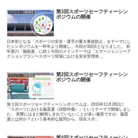
第3回スポーツセーフティーシン
イベント・活動報告
ポジウムの開催
日本初となる「スポーツの安全・選手の重大事故防止」をテーマにし
たシンポジウムを一昨年より開催し、今回が3回目となりました。 前
年度の「脳振盪」に続く今回のメインテーマは「エマージェンシーア
クションプラン〜スポーツ現場における安全管理体...
第2回スポーツセーフティーシン
イベント・活動報告
ポジウムの開催
第２回スポーツセーフティーシンポジウムは、2015年11月28日に
「スポーツにおける脳震盪（頭部外傷）」というテーマで開催しまし
た。 実際にはまだ解明しきれていないことが多い傷害ですが、脳震
盪とは何か？という基本的な疑問から、現在スポ...
第4回スポーツセーフティーシン