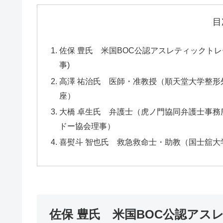
目
佐保 豊氏 米国BOC公認アスレティックト
事)
高澤 祐治氏 医師・准教授（順天堂大学整
座）
大橋 卓生氏 弁護士（虎ノ門協同弁護士事
ドー協会理事）
喜熨斗 智也氏 救急救命士・助教（国士舘
佐保 豊氏 米国BOC公認アス