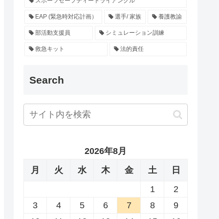
スポーツセーフティートライアングル
EAP (緊急時対応計画）
選手/ 家族
養護教諭
部活動支援員
シミュレーション訓練
救急キット
法的責任
Search
2026年8月
月
火
水
木
金
土
日
1
2
3
4
5
6
7
8
9